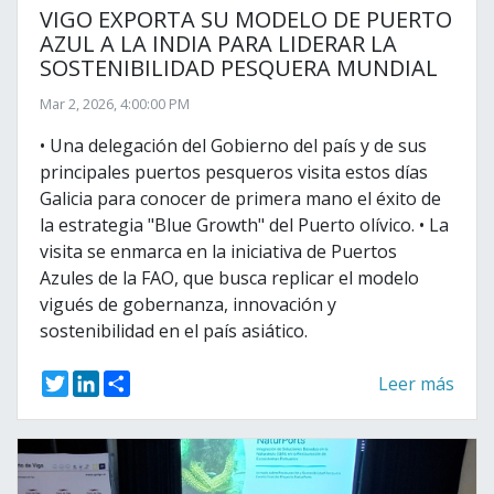
VIGO EXPORTA SU MODELO DE PUERTO
AZUL A LA INDIA PARA LIDERAR LA
SOSTENIBILIDAD PESQUERA MUNDIAL
Mar 2, 2026, 4:00:00 PM
• Una delegación del Gobierno del país y de sus
principales puertos pesqueros visita estos días
Galicia para conocer de primera mano el éxito de
la estrategia "Blue Growth" del Puerto olívico. • La
visita se enmarca en la iniciativa de Puertos
Azules de la FAO, que busca replicar el modelo
vigués de gobernanza, innovación y
sostenibilidad en el país asiático.
T
L
S
Leer más
w
i
h
i
n
a
t
k
r
t
e
e
e
d
r
I