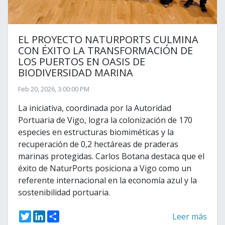
EL PROYECTO NATURPORTS CULMINA
CON ÉXITO LA TRANSFORMACIÓN DE
LOS PUERTOS EN OASIS DE
BIODIVERSIDAD MARINA
Feb 20, 2026, 3:00:00 PM
La iniciativa, coordinada por la Autoridad
Portuaria de Vigo, logra la colonización de 170
especies en estructuras biomiméticas y la
recuperación de 0,2 hectáreas de praderas
marinas protegidas. Carlos Botana destaca que el
éxito de NaturPorts posiciona a Vigo como un
referente internacional en la economía azul y la
sostenibilidad portuaria.
T
L
S
Leer más
w
i
h