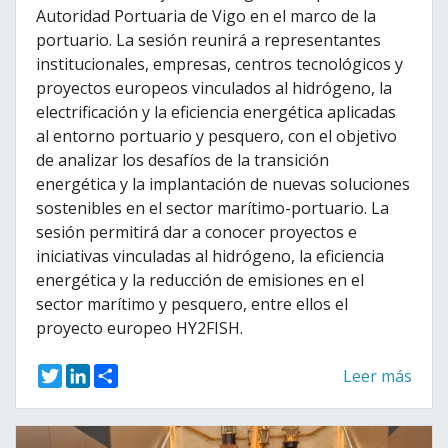
Autoridad Portuaria de Vigo en el marco de la
portuario. La sesión reunirá a representantes
institucionales, empresas, centros tecnológicos y
proyectos europeos vinculados al hidrógeno, la
electrificación y la eficiencia energética aplicadas
al entorno portuario y pesquero, con el objetivo
de analizar los desafíos de la transición
energética y la implantación de nuevas soluciones
sostenibles en el sector marítimo-portuario. La
sesión permitirá dar a conocer proyectos e
iniciativas vinculadas al hidrógeno, la eficiencia
energética y la reducción de emisiones en el
sector marítimo y pesquero, entre ellos el
proyecto europeo HY2FISH.
T
L
S
Leer más
w
i
h
i
n
a
t
k
r
t
e
e