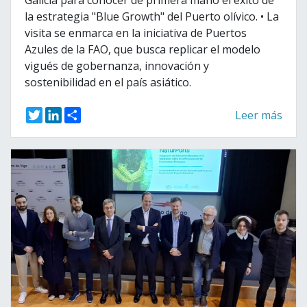
Galicia para conocer de primera mano el éxito de
la estrategia "Blue Growth" del Puerto olívico. • La
visita se enmarca en la iniciativa de Puertos
Azules de la FAO, que busca replicar el modelo
vigués de gobernanza, innovación y
sostenibilidad en el país asiático.
T
L
S
Leer más
w
i
h
i
n
a
t
k
r
t
e
e
e
d
r
I
n