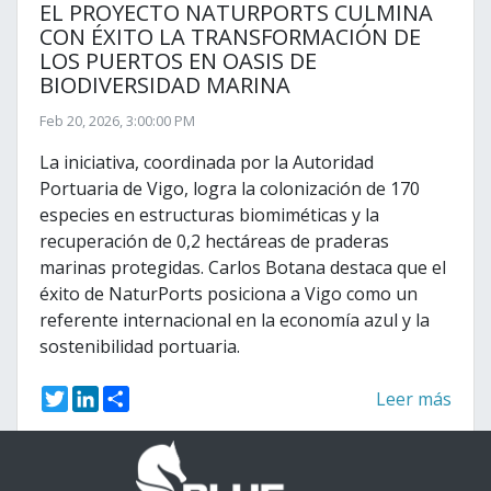
EL PROYECTO NATURPORTS CULMINA
CON ÉXITO LA TRANSFORMACIÓN DE
LOS PUERTOS EN OASIS DE
BIODIVERSIDAD MARINA
Feb 20, 2026, 3:00:00 PM
La iniciativa, coordinada por la Autoridad
Portuaria de Vigo, logra la colonización de 170
especies en estructuras biomiméticas y la
recuperación de 0,2 hectáreas de praderas
marinas protegidas. Carlos Botana destaca que el
éxito de NaturPorts posiciona a Vigo como un
referente internacional en la economía azul y la
sostenibilidad portuaria.
T
L
S
Leer más
w
i
h
i
n
a
t
k
r
t
e
e
e
d