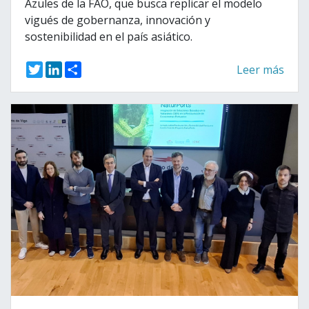
Azules de la FAO, que busca replicar el modelo
vigués de gobernanza, innovación y
sostenibilidad en el país asiático.
T
L
S
Leer más
w
i
h
i
n
a
t
k
r
t
e
e
e
d
r
I
n