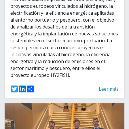
proyectos europeos vinculados al hidrógeno, la
electrificación y la eficiencia energética aplicadas
al entorno portuario y pesquero, con el objetivo
de analizar los desafíos de la transición
energética y la implantación de nuevas soluciones
sostenibles en el sector marítimo-portuario. La
sesión permitirá dar a conocer proyectos e
iniciativas vinculadas al hidrógeno, la eficiencia
energética y la reducción de emisiones en el
sector marítimo y pesquero, entre ellos el
proyecto europeo HY2FISH.
T
L
S
Leer más
w
i
h
i
n
a
t
k
r
t
e
e
e
d
r
I
n