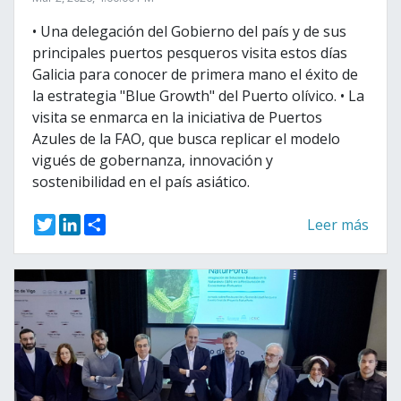
• Una delegación del Gobierno del país y de sus
principales puertos pesqueros visita estos días
Galicia para conocer de primera mano el éxito de
la estrategia "Blue Growth" del Puerto olívico. • La
visita se enmarca en la iniciativa de Puertos
Azules de la FAO, que busca replicar el modelo
vigués de gobernanza, innovación y
sostenibilidad en el país asiático.
T
L
S
Leer más
w
i
h
i
n
a
t
k
r
t
e
e
e
d
r
I
n