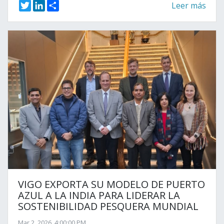
T
L
S
Leer más
w
i
h
i
n
a
t
k
r
t
e
e
e
d
r
I
n
VIGO EXPORTA SU MODELO DE PUERTO
AZUL A LA INDIA PARA LIDERAR LA
SOSTENIBILIDAD PESQUERA MUNDIAL
Mar 2, 2026, 4:00:00 PM