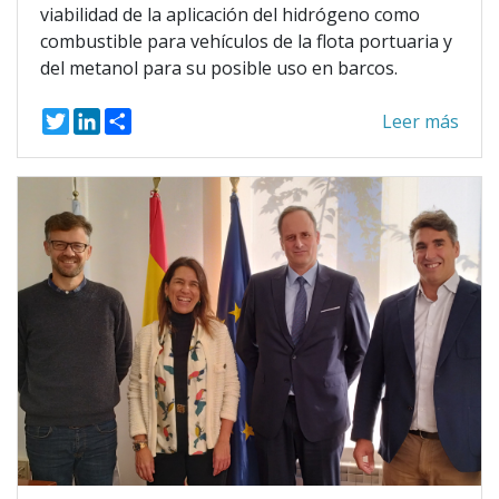
viabilidad de la aplicación del hidrógeno como
combustible para vehículos de la flota portuaria y
del metanol para su posible uso en barcos.
T
L
S
Leer más
w
i
h
i
n
a
t
k
r
t
e
e
e
d
r
I
n