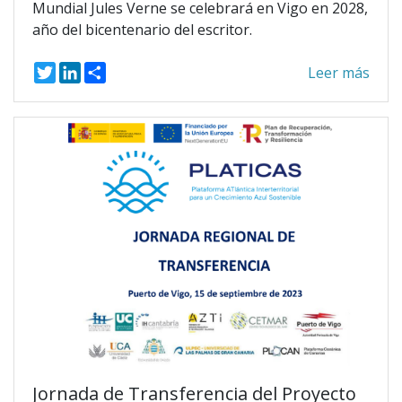
Mundial Jules Verne se celebrará en Vigo en 2028,
año del bicentenario del escritor.
T
L
S
Leer más
w
i
h
i
n
a
t
k
r
t
e
e
e
d
r
I
n
Jornada de Transferencia del Proyecto