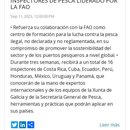
INSPECTORES DE PESCA LIDERADO POR
LA FAO
Sep 11, 2023, 12:00:00 PM
• Refuerza su colaboración con la FAO como
centro de formación para la lucha contra la pesca
ilegal, no declarada y no reglamentada, en su
compromiso de promover la sostenibilidad del
sector y de los puertos pesqueros a nivel global. •
Durante tres semanas, recibirá a un total de 16
inspectores de Costa Rica, Cuba, Ecuador, Perú,
Honduras, México, Uruguay y Panamá, que
conocerán de la mano de expertos
internacionales y de los equipos de la Xunta de
Galicia y de la Secretaría General de Pesca,
herramientas y prácticas que podrán aplicar en
sus países.
T
L
S
Leer más
w
i
h