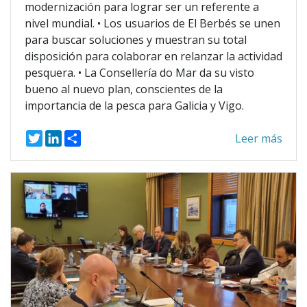
modernización para lograr ser un referente a
nivel mundial. • Los usuarios de El Berbés se unen
para buscar soluciones y muestran su total
disposición para colaborar en relanzar la actividad
pesquera. • La Consellería do Mar da su visto
bueno al nuevo plan, conscientes de la
importancia de la pesca para Galicia y Vigo.
T
L
S
Leer más
w
i
h
i
n
a
t
k
r
t
e
e
e
d
r
I
n