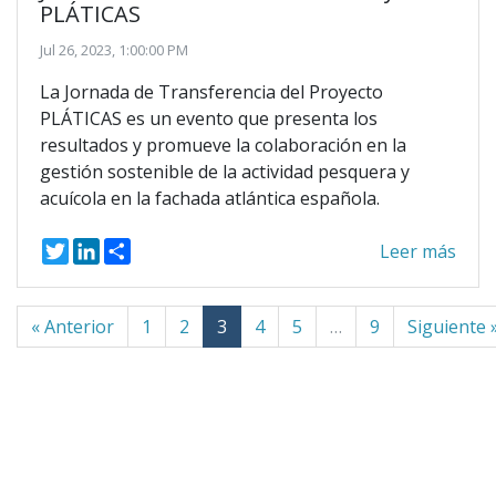
PLÁTICAS
Jul 26, 2023, 1:00:00 PM
La Jornada de Transferencia del Proyecto
PLÁTICAS es un evento que presenta los
resultados y promueve la colaboración en la
gestión sostenible de la actividad pesquera y
acuícola en la fachada atlántica española.
T
L
S
Leer más
w
i
h
i
n
a
t
k
r
t
e
e
« Anterior
1
2
3
4
5
…
9
Siguiente 
e
d
r
I
n