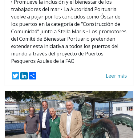
• Promueve la inclusión y el bienestar de los
trabajadores del mar • La Autoridad Portuaria
vuelve a pujar por los conocidos como Óscar de
los puertos en la categoría de “Construcción de
Comunidad” junto a Stella Maris • Los promotores
del Comité de Bienestar Portuario pretenden
extender esta iniciativa a todos los puertos del
mundo a través del proyecto de Puertos
Pesqueros Azules de la FAO
T
L
S
Leer más
w
i
h
i
n
a
t
k
r
t
e
e
e
d
r
I
n