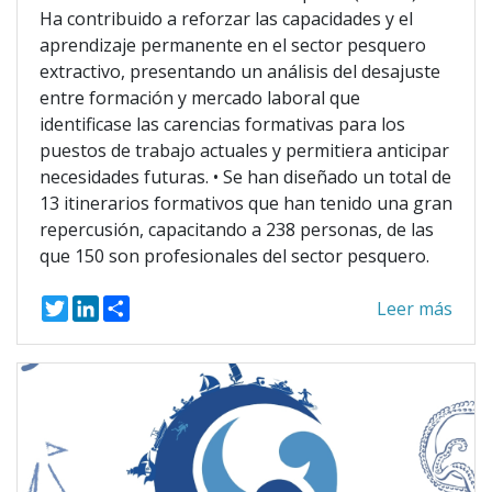
Ha contribuido a reforzar las capacidades y el
aprendizaje permanente en el sector pesquero
extractivo, presentando un análisis del desajuste
entre formación y mercado laboral que
identificase las carencias formativas para los
puestos de trabajo actuales y permitiera anticipar
necesidades futuras. • Se han diseñado un total de
13 itinerarios formativos que han tenido una gran
repercusión, capacitando a 238 personas, de las
que 150 son profesionales del sector pesquero.
T
L
S
Leer más
w
i
h
i
n
a
t
k
r
t
e
e
e
d
r
I
n