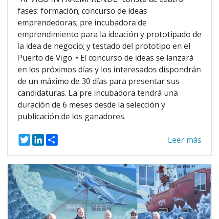
fases: formación; concurso de ideas
emprendedoras; pre incubadora de
emprendimiento para la ideación y prototipado de
la idea de negocio; y testado del prototipo en el
Puerto de Vigo. • El concurso de ideas se lanzará
en los próximos días y los interesados dispondrán
de un máximo de 30 días para presentar sus
candidaturas. La pre incubadora tendrá una
duración de 6 meses desde la selección y
publicación de los ganadores.
T
L
S
Leer más
w
i
h
i
n
a
t
k
r
t
e
e
e
d
r
I
n