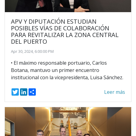
APV Y DIPUTACIÓN ESTUDIAN
POSIBLES VÍAS DE COLABORACIÓN
PARA REVITALIZAR LA ZONA CENTRAL
DEL PUERTO
Apr 30, 2024, 6:00:00 PM
• El máximo responsable portuario, Carlos
Botana, mantuvo un primer encuentro
institucional con la vicepresidenta, Luisa Sánchez.
T
L
S
Leer más
w
i
h
i
n
a
t
k
r
t
e
e
e
d
r
I
n