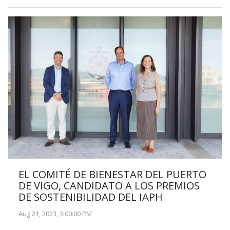
i
n
a
t
k
r
t
e
e
e
d
r
I
n
EL COMITÉ DE BIENESTAR DEL PUERTO
DE VIGO, CANDIDATO A LOS PREMIOS
DE SOSTENIBILIDAD DEL IAPH
Aug 21, 2023, 3:00:00 PM