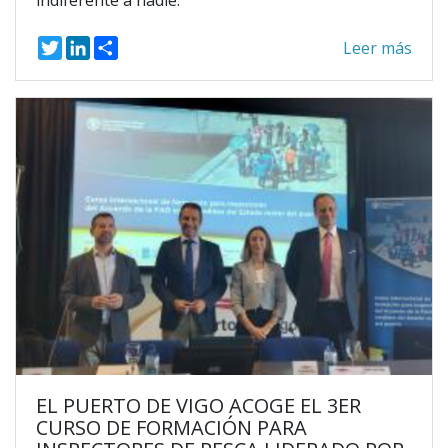
T
L
S
Leer más
w
i
h
i
n
a
t
k
r
t
e
e
e
d
r
I
n
EL PUERTO DE VIGO ACOGE EL 3ER
CURSO DE FORMACIÓN PARA