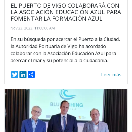
EL PUERTO DE VIGO COLABORARÁ CON
LA ASOCIACIÓN EDUCACIÓN AZUL PARA
FOMENTAR LA FORMACIÓN AZUL
Nov 23, 2023, 11:08:00 AM
En su búsqueda por acercar el Puerto a la Ciudad,
la Autoridad Portuaria de Vigo ha acordado
colaborar con la Asociación Educación Azul para
acercar el mar y su potencial a la ciudadanía.
T
L
S
Leer más
w
i
h
i
n
a
t
k
r
t
e
e
e
d
r
I
n