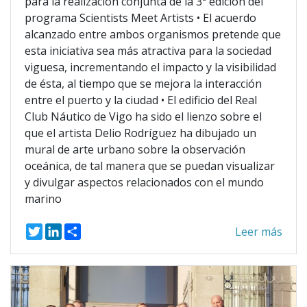
para la realización conjunta de la 3ª edición del
programa Scientists Meet Artists • El acuerdo
alcanzado entre ambos organismos pretende que
esta iniciativa sea más atractiva para la sociedad
viguesa, incrementando el impacto y la visibilidad
de ésta, al tiempo que se mejora la interacción
entre el puerto y la ciudad • El edificio del Real
Club Náutico de Vigo ha sido el lienzo sobre el
que el artista Delio Rodríguez ha dibujado un
mural de arte urbano sobre la observación
oceánica, de tal manera que se puedan visualizar
y divulgar aspectos relacionados con el mundo
marino
T
L
S
Leer más
w
i
h
i
n
a
t
k
r
t
e
e
e
d
r
I
n